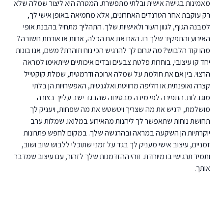
מאמינות בגישה אישית ובלתי מתפשרת. המטרה היא ליצור שמלה שלא
רק עוקבת אחר הטרנדים האחרונים, אלא מחמיאה באופן אישי לך,
למבנה הגוף, לגוון העור ולאישיות שלך. התהליך מתחיל בהבנת אופי
האירוע והתפקיד שלך בו. האם את אם הכלה, אחות או אורחת חשובה?
מהו קוד הלבוש? מה יגרום לך להרגיש הכי נוח וזוהרת? משם, אנו בונות
יחד קו עיצובי, בוחרות פלטת צבעים ובדים איכותיים שיתאימו למראה
הרצוי. בין אם את חולמת על שמלה ארוכה ודרמטית, שמלת קוקטייל
קצרה ואופנתית או חליפה מחויטת ואלגנטית, האפשרויות הן בלתי
מוגבלות. התפירה לפי מידה מבטיחה שהבגד ישב עלייך בצורה
מושלמת, ידגיש את מה שצריך ויטשטש את מה שפחות, ויעניק לך
תחושת נוחות שתאפשר לך ליהנות מהאירוע במלואו. שמלות ערב
יוקרתיות הן השקעה במראה ובהרגשה שלך. במקום לחפש פתרונות
זמניים, עיצוב אישי מעניק לך בגד על זמני שתוכלי ללבוש שוב ושוב,
ותמיד תרגישי בו מיוחדת. זוהי ההזדמנות שלך לזהור, עם עיצוב שמדבר
אותך.