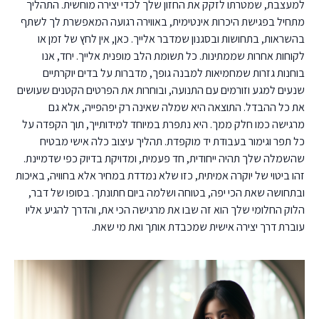
למעצבת, שמטרתו לזקק את החזון שלך לכדי יצירה מוחשית. התהליך
מתחיל בפגישת היכרות אינטימית, באווירה רגועה המאפשרת לך לשתף
בהשראות, בתחושות ובסגנון שמדבר אלייך. כאן, אין לחץ של זמן או
לקוחות אחרות שממתינות. כל תשומת הלב מופנית אלייך. יחד, אנו
בוחנות גזרות שמחמיאות למבנה גופך, מדברות על בדים יוקרתיים
שנעים למגע וזורמים עם התנועה, ובוחרות את הפרטים הקטנים שעושים
את כל ההבדל. התוצאה היא שמלה שאינה רק יפהפייה, אלא גם
מרגישה כמו חלק ממך. היא נתפרת במיוחד למידותייך, תוך הקפדה על
כל תפר וגימור בעבודת יד מוקפדת. תהליך עיצוב כלה אישי מבטיח
שהשמלה שלך תהיה ייחודית, חד פעמית, ומדויקת בדיוק כפי שדמיינת.
זהו ביטוי של יוקרה אמיתית, כזו שלא נמדדת במחיר אלא בחוויה, באיכות
ובתחושה שאת הכי יפה, בטוחה ושלמה ביום חתונתך. בסופו של דבר,
הלוק החלומי שלך הוא זה שבו את מרגישה הכי את, והדרך להגיע אליו
עוברת דרך יצירה אישית שמכבדת אותך ואת מי שאת.