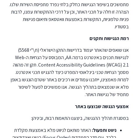
מתמשכים בשיפור הנגישות כחלק בלתי נפרד מתפיסת השירות שלנו.
הצהרה זו חלה על תכני האתר, וכן על דרכי ההתקשרות עמנו, לרבות
פניות טלפוניות, התקשרות באמצעות וואטסאפ ותיאום פגישות
בסטודיו.
רמת הנגישות ותקנים
אנו שואפים שהאתר יעמוד בדרישות התקן הישראלי (ת\"י 5568)
לנגישות תכנים באינטרנט ברמה AA, המבוסס על הנחיות ה-Web
Content Accessibility Guidelines (WCAG) 2.1. תקן זה מהווה
מסמך הנחיות טכני בינלאומי המפרט כיצד להנגיש תכני אינטרנט.
למרות מאמצינו, ייתכנו עמודים או רכיבים באתר שטרם הונגשו באופן
מלא או שנמצאים בתהליך הנגשה. אנו ממשיכים לפעול לשיפור
מתמיד של נגישות האתר.
אמצעי הנגשה שבוצעו באתר
במסגרת תהליך ההנגשה, ביצענו התאמות רבות, וביניהן:
ניווט ותפעול:
האתר מותאם לניווט מלא באמצעות מקלדת
בלבד, עם סדר התמקדות (Focus Order) הגיוני ואינדיקציה