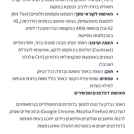
ויזואלית ברורה לרכיב הנמצא בפוקוס.
תאימות לקוראי מסך:
הוטמעו טקסטים חלופיים (Alt Text)
לתמונות משמעותיות, נעשה שימוש בכותרות היררכיות (H1,
H2 וכו') ובתוויות ARIA במקומות הנדרשים כדי לסייע
בטכנולוגיות מסייעות.
תצוגה ועיצוב:
האתר מציע מבנה סמנטי ברור, יחסי ניגודיות
(Contrast) הולמים בין טקסט לרקע, ואפשרות להגדלת
הגופנים באמצעות פונקציונליות הדפדפן (Ctrl וגלגלת
העכבר).
תוכן:
השפה באתר פשוטה וברורה ככל הניתן.
טפסים:
טופס יצירת הקשר באתר כולל תוויות ברורות והנחיות
למילוי השדות.
תאימות דפדפנים ומכשירים
האתר נבדק על מנת לתמוך בדפדפנים הפופולריים בגרסאותיהם
העדכניות (Google Chrome, Mozilla Firefox) ובמכשירים שונים,
לרבות מחשבים שולחניים וטלפונים ניידים. ייתכנו בעיות תאימות
בדפדפנים ישנים או במערכות הפעלה שאינן נפוצות.