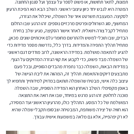
תמונות, לתאר תחושות, או פשוט לספר על עצמך ועל סגנון החתונה.
המטרה היא לגבש יחד כיוון עיצובי ראשוני. השלב הבא הוא הפיכת הרעיון
לסקיצה. המעצבת תשרטט איור של השמלה, שיכלול את הגזרה,
המחשוף, סוג השרוולים ופרטים מרכזיים נוספים. זהו הרגע שבו החלום
מתחיל לקבל צורה ויזואלית. לאחר אישור הסקיצה, מגיע שלב בחירת
הבדים, שבו תוכלי למשש ולהתרשם מחומרי גלם איכותיים שונים. מכאן,
מתחיל תהליך התפירה והמדידות. בדרך כלל, נדרשות מספר מדידות כדי
להגיע להתאמה מושלמת. במדידה הראשונה, לרוב מודדים דגם ראשוני
של השמלה מבד פשוט, כדי לקבוע את קווי הגזרה המדויקים על הגוף.
במדידות הבאות, השמלה כבר נתפרת מהבדים הסופיים, ובכל פעם
מתבצעים דיוקים והתאמות. תהליך זה, המהווה את ליבת הגישה של
עיצוב כלה אישי, מבטיח שהשמלה תותאם במדויק למידותייך ותחמיא לך
באופן מקסימלי. השלב האחרון הוא המדידה הסופית, שבה השמלה
מוכנה לחלוטין. זהו רגע מרגש במיוחד, שבו את רואה את התוצאה
המושלמת של כל המסע. התהליך כולו, מהרעיון הראשוני ועד המסירה,
הוא חוויה של יצירה משותפת, המבטיחה שבסופו תקבלי שמלה שהיא
לא רק יפהפייה, אלא גם מלאה במשמעות אישית עבורך.