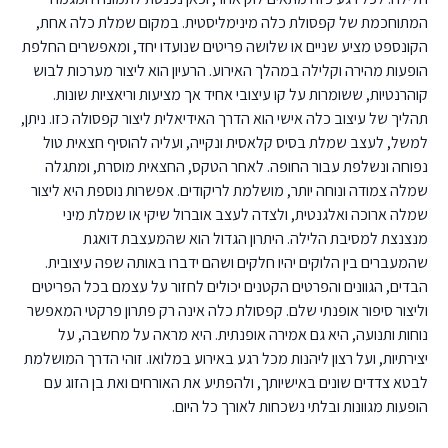
המתוחכמת של קפסולת כלה מינימליסטית. במקום שמלת כלה אחת,
הקונספט מציע שניים או שלושה פריטים שנועדו יחד, ומאפשרים החלפת
הופעות מהירה וקלילה במהלך האירוע. הרעיון הוא ליצור מערכות לבוש
קוהרנטיות, ששומרות על קו עיצובי אחיד אך מציעות וריאציות שונות.
תהליך של עיצוב כלה אישי הוא הדרך האידיאלית ליצור קפסולה כזו. ניתן,
למשל, לעצב שמלת בסיס קלאסית ונקייה, ועליה להוסיף חצאית טול
נפוחה ונשלפת עבור החופה. לאחר הטקס, החצאית מוסרת, ומתגלה
שמלה צמודה ונוחה יותר, מושלמת לריקודים. אפשרות נוספת היא ליצור
שמלה ארוכה ואלגנטית, ולצדה לעצב אוברול שיקי או שמלת מיני
מנצנצת למסיבת הלילה. היתרון הגדול הוא שהמעצבת דואגת
שהמעברים בין הלוקים יהיו חלקים ושהם ידברו באותה שפה עיצובית.
הבדים, הגוונים והפרטים הקטנים יכולים לחזור על עצמם בכל הפריטים
וליצור סיפור אופנתי שלם. קפסולת כלה אינה רק פתרון פרקטי המאפשר
נוחות ותנועה, היא גם אמירה אופנתית. היא מראה על מחשבה, על
יצירתיות, ועל רצון ליהנות מכל רגע באירוע במלואו. זוהי הדרך המושלמת
לבטא צדדים שונים באישיותך, ולהפתיע את האורחים ואת בן הזוג עם
הופעות מגוונות ובלתי נשכחות לאורך כל היום.