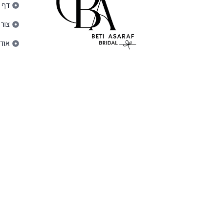
דף 
צור
אודו