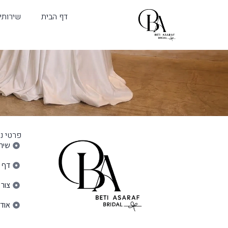
דף הבית
שירותי
פרטי ני
שירו
דף 
צור
אודו